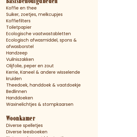
Basisbenodigdheden
Koffie en thee
Suiker, zoetjes, melkcupjes
Koffiefilters
Toiletpapier
Ecologische vaatwastabletten
Ecologisch afwasmiddel, spons &
afwasborstel
Handzeep
Vuilniszakken
Olijfolie, peper en zout
Kerrie, Kaneel & andere wisselende
kruiden
Theedoek, handdoek & vaatdoekje
Bedlinnen
Handdoeken
Waxinelichtjes & stompkaarsen
Woonkamer
Diverse spelletjes
Diverse leesboeken